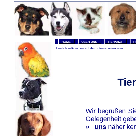
HOME
ÜBER UNS
TIERARZT
P
Herzlich willkommen auf den Internetseiten vom
Tie
Wir begrüßen Si
Gelegenheit geb
»
uns
näher ken