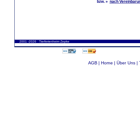
bzw.
»
nach Vereinbaru
2001 -2026 Tierferienheim Zepke
AGB |
Home |
Über Uns |